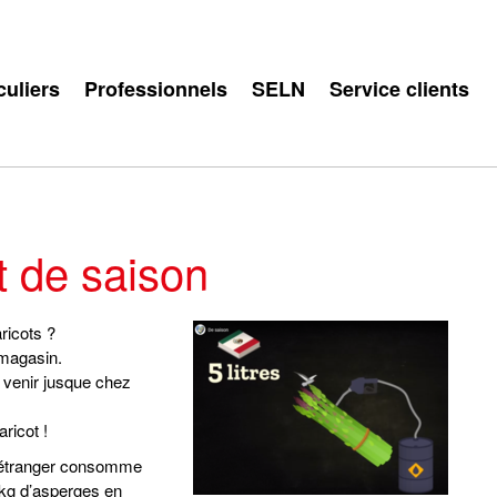
culiers
Professionnels
SELN
Service clients
 de saison
ricots ?
magasin.
r venir jusque chez
aricot !
 l’étranger consomme
 kg d’asperges en