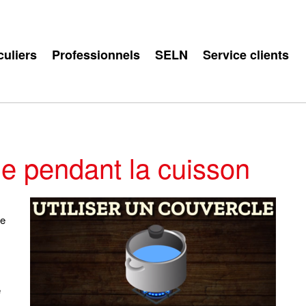
culiers
Professionnels
SELN
Service clients
ie pendant la cuisson
pe
e